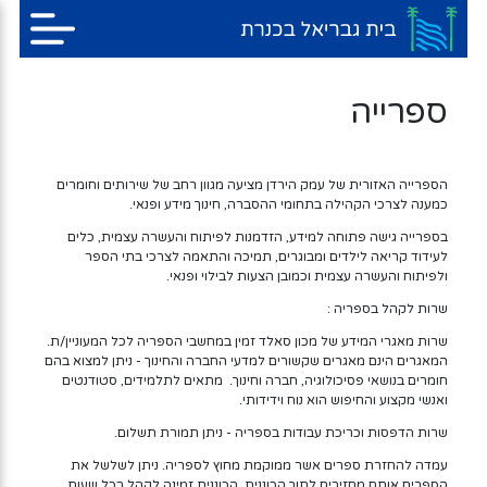
ספרייה
הספרייה האזורית של עמק הירדן מציעה מגוון רחב של שירותים וחומרים
כמענה לצרכי הקהילה בתחומי ההסברה, חינוך מידע ופנאי.
בספרייה גישה פתוחה למידע, הזדמנות לפיתוח והעשרה עצמית, כלים
לעידוד קריאה לילדים ומבוגרים, תמיכה והתאמה לצרכי בתי הספר
ולפיתוח והעשרה עצמית וכמובן הצעות לבילוי ופנאי.
שרות לקהל בספריה :
שרות מאגרי המידע של מכון סאלד זמין במחשבי הספריה לכל המעוניין/ת.
המאגרים הינם מאגרים שקשורים למדעי החברה והחינוך - ניתן למצוא בהם
חומרים בנושאי פסיכולוגיה, חברה וחינוך. מתאים לתלמידים, סטודנטים
ואנשי מקצוע והחיפוש הוא נוח וידידותי.
שרות הדפסות וכריכת עבודות בספריה - ניתן תמורת תשלום.
עמדה להחזרת ספרים אשר ממוקמת מחוץ לספריה. ניתן לשלשל את
הספרים אותם מחזירים לתוך הכוננית. הכוננית זמינה לקהל בכל שעות