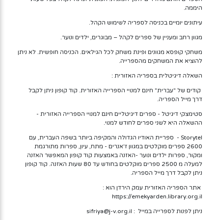
היממה.
עיתונים יומיים בכניסה לספריה לשימוש הקהל.
מגוון רחב ומעניין של ספרים לקהל – מבוגרים, ילדים ונוער.
משחקי קופסא מגוונים ופינת משחק לכל הגילאים. הכניסה חופשית. לא ניתן
להוציא את המשחקים מהספרייה.
השאלה דיגיטלית בספריה האזורית :
קודים של "עברית" חינם למנויי הספרייה האזורית. קוד קופון ניתן לקבל
דרך מייל הספריה.
סטימצקי דיגיטל - ספרים דיגיטליים חינם למנויי הספרייה האזורית -
ההשאלה היא לשני ספרים לחודש למנוי.
Storytel - ספריית האודיו הגדולה והמקיפה ביותר בשפה העברית, עם
2600 ספרים מוקלטים במגוון ז'אנרים - מתח, עיון, ספרות מתורגמת
ומקור, ספרות ילדים ונוער -האזנה באמצעות קוד קופון המאפשר האזנה
למעלה מ 2500 ספרים מוקלטים בחודש עד 80 שעות האזנה. קוד קופון
ניתן לקבל דרך מייל הספריה.
אתר הספריה האזורית עמק הירדן הוא :
https://emekyarden.library.org.il
ניתן לפנות לספרייה במייל : sifriya@j-v.org.il